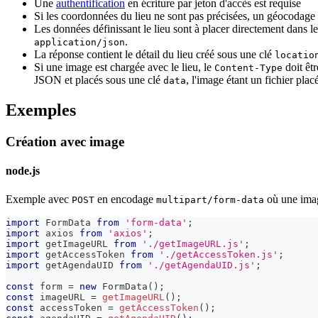
Une
authentification
en écriture par jeton d'accès est requise
Si les coordonnées du lieu ne sont pas précisées, un géocodage s
Les données définissant le lieu sont à placer directement dans le
.
application/json
La réponse contient le détail du lieu créé sous une clé
locatio
Si une image est chargée avec le lieu, le
doit êt
Content-Type
JSON et placés sous une clé
, l'image étant un fichier plac
data
Exemples
Création avec image
node.js
Exemple avec
en encodage
où une imag
POST
multipart/form-data
import
FormData
from
'form-data'
;
import
axios
from
'axios'
;
import
getImageURL
from
'./getImageURL.js'
;
import
getAccessToken
from
'./getAccessToken.js'
;
import
getAgendaUID
from
'./getAgendaUID.js'
;
const
 form 
=
new
FormData
(
)
;
const
 imageURL 
=
getImageURL
(
)
;
const
 accessToken 
=
getAccessToken
(
)
;