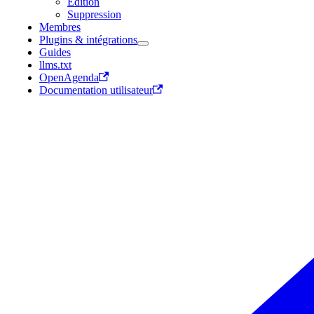
Édition
Suppression
Membres
Plugins & intégrations
Guides
llms.txt
OpenAgenda
Documentation utilisateur