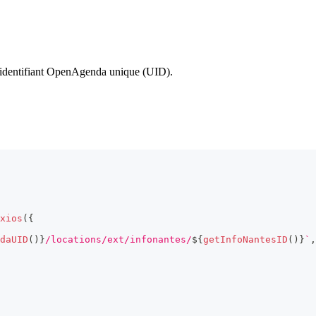
un identifiant OpenAgenda unique (UID).
xios
(
{
daUID
(
)
}
/locations/ext/infonantes/
${
getInfoNantesID
(
)
}
`
,