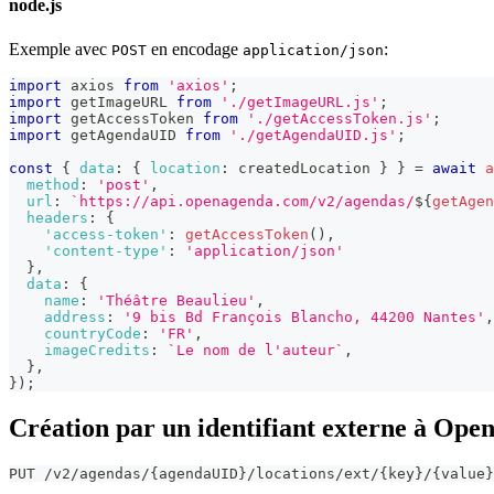
node.js
Exemple avec
en encodage
:
POST
application/json
import
axios
from
'axios'
;
import
getImageURL
from
'./getImageURL.js'
;
import
getAccessToken
from
'./getAccessToken.js'
;
import
getAgendaUID
from
'./getAgendaUID.js'
;
const
{
data
:
{
location
:
 createdLocation 
}
}
=
await
a
method
:
'post'
,
url
:
`
https://api.openagenda.com/v2/agendas/
${
getAgen
headers
:
{
'access-token'
:
getAccessToken
(
)
,
'content-type'
:
'application/json'
}
,
data
:
{
name
:
'Théâtre Beaulieu'
,
address
:
'9 bis Bd François Blancho, 44200 Nantes'
,
countryCode
:
'FR'
,
imageCredits
:
`
Le nom de l'auteur
`
,
}
,
}
)
;
Création par un identifiant externe à Op
PUT /v2/agendas/{agendaUID}/locations/ext/{key}/{value}