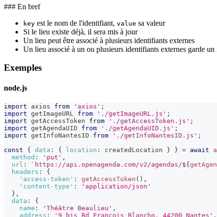
### En bref
est le nom de l'identifiant,
sa valeur
key
value
Si le lieu existe déjà, il sera mis à jour
Un lieu peut être associé à plusieurs identifiants externes
Un lieu associé à un ou plusieurs identifiants externes garde 
Exemples
node.js
import
axios
from
'axios'
;
import
getImageURL
from
'./getImageURL.js'
;
import
getAccessToken
from
'./getAccessToken.js'
;
import
getAgendaUID
from
'./getAgendaUID.js'
;
import
getInfoNantesID
from
'./getInfoNantesID.js'
;
const
{
data
:
{
location
:
 createdLocation 
}
}
=
await
a
method
:
'put'
,
url
:
`
https://api.openagenda.com/v2/agendas/
${
getAgen
headers
:
{
'access-token'
:
getAccessToken
(
)
,
'content-type'
:
'application/json'
}
,
data
:
{
name
:
'Théâtre Beaulieu'
,
address
:
'9 bis Bd François Blancho, 44200 Nantes'
,