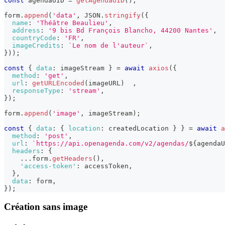
const
 agendaUID 
=
getAgendaUID
(
)
;
form
.
append
(
'data'
,
JSON
.
stringify
(
{
name
:
'Théâtre Beaulieu'
,
address
:
'9 bis Bd François Blancho, 44200 Nantes'
,
countryCode
:
'FR'
,
imageCredits
:
`
Le nom de l'auteur
`
,
}
)
)
;
const
{
data
:
 imageStream 
}
=
await
axios
(
{
method
:
'get'
,
url
:
getURLEncoded
(
imageURL
)
,
responseType
:
'stream'
,
}
)
;
form
.
append
(
'image'
,
 imageStream
)
;
const
{
data
:
{
location
:
 createdLocation 
}
}
=
await
a
method
:
'post'
,
url
:
`
https://api.openagenda.com/v2/agendas/
${
agendaU
headers
:
{
...
form
.
getHeaders
(
)
,
'access-token'
:
 accessToken
,
}
,
data
:
 form
,
}
)
;
Création sans image