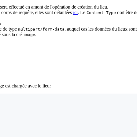
era effectué en amont de l'opération de création du lieu.
 corps de requête, elles sont détaillées
ici
. Le
doit être d
Content-Type
n
re de type
, auquel cas les données du lieux son
multipart/form-data
é sous la clé
.
image
e est chargée avec le lieu: