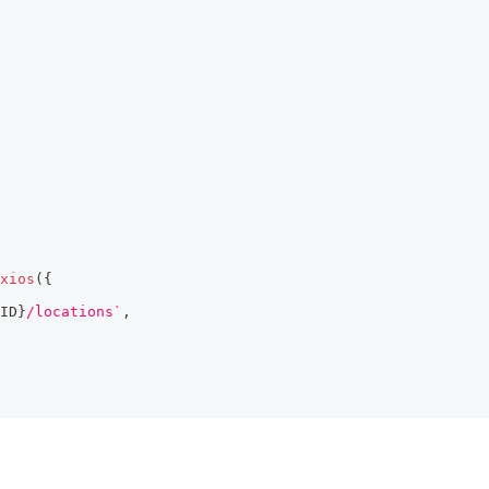
xios
(
{
ID
}
/locations
`
,