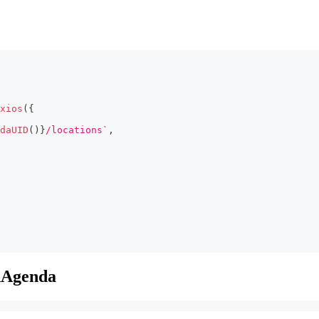
xios
(
{
daUID
(
)
}
/locations
`
,
enAgenda